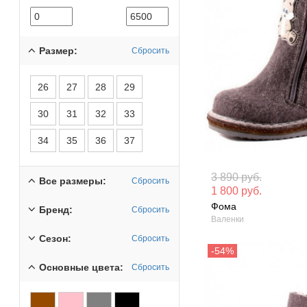
Размер:
Сбросить
26
27
28
29
30
31
32
33
34
35
36
37
Материал вверха: Войлок
Материал вверх
3 890 руб.
Все размеры:
Сбросить
1 800 руб.
Сезон: Зима
Сезон: Зима
Фома
Бренд:
Сбросить
Валенки
Сезон:
Сбросить
Основные цвета:
Сбросить