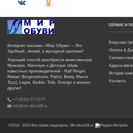
СЕРВИС И 
Бонусная пр
Интернет магазин «Мир Обуви» – Это
Оплата & До
Удобный, лёгкий, и выгодный шоппинг!
Соответстви
Хороший способ приобрести качественную
Мужскую, Женскую и Детскую обувь
Адреса мага
известных производителей - Ralf Ringer,
История ком
Rieker, Burgerschuhe, Patrol, Betsy, Marco
Контакты
Tozzi, Legre. Keddo, Tofa, Goergo и многих
других!
+7 (4162) 57-33-77
info@mir-obuvi28.ru
©2014 - 2024 Все права защищены. Mir-obuvi28.ru