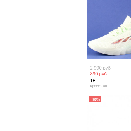
Материал вверха: Текстиль
Материал вверх
2 990 руб.
кожа
890 руб.
Сезон: Лето
TF
Сезон: Демисез
Кроссовки