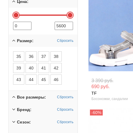
Цена:
Размер:
Сбросить
35
36
37
38
39
40
41
42
Материал вверха: Текстиль
Материал вверх
43
44
45
46
3 390 руб.
кожа
690 руб.
Сезон: Лето
TF
Сезон: Демисез
Все размеры:
Сбросить
Босоножки, сандалии
Бренд:
Сбросить
Сезон:
Сбросить