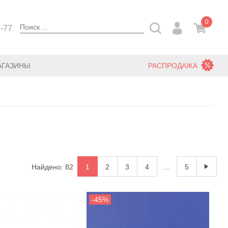
0
3-77
АГАЗИНЫ
РАСПРОДАЖА
Найдено: 82
1
2
3
4
...
5