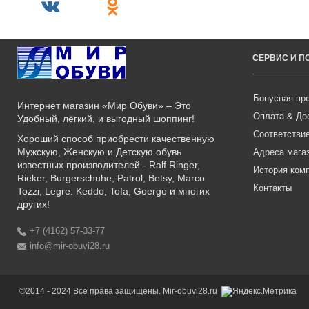
СЕРВИС И 
Бонусная пр
Интернет магазин «Мир Обуви» – Это
Оплата & До
Удобный, лёгкий, и выгодный шоппинг!
Соответстви
Хороший способ приобрести качественную
Мужскую, Женскую и Детскую обувь
Адреса мага
известных производителей - Ralf Ringer,
История ком
Rieker, Burgerschuhe, Patrol, Betsy, Marco
Контакты
Tozzi, Legre. Keddo, Tofa, Goergo и многих
других!
+7 (4162) 57-33-77
info@mir-obuvi28.ru
©2014 - 2024 Все права защищены. Mir-obuvi28.ru