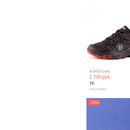
Материал вверха: Натуральная
Материал вверх
4 950 руб.
кожа
кожа
1 700 руб.
TF
Сезон: Демисезон
Сезон: Зима
Кроссовки