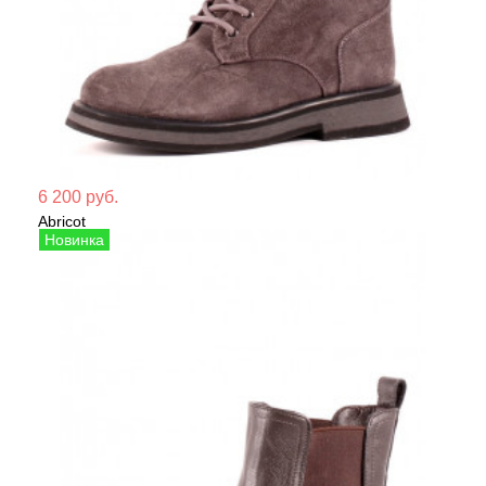
Мате
6 200 руб.
Abricot
Сезо
Ботинки