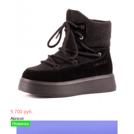
Мате
5 700 руб.
Abricot
Сезо
Ботинки