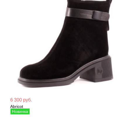
Мате
6 300 руб.
Abricot
Сезо
Полусапожки