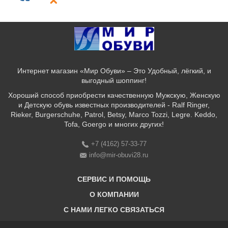
Интернет магазин «Мир Обуви» – Это Удобный, лёгкий, и
выгодный шоппинг!
Хороший способ приобрести качественную Мужскую, Женскую
и Детскую обувь известных производителей - Ralf Ringer,
Rieker, Burgerschuhe, Patrol, Betsy, Marco Tozzi, Legre. Keddo,
Tofa, Goergo и многих других!
+7 (4162) 57-33-77
info@mir-obuvi28.ru
СЕРВИС И ПОМОЩЬ
О КОМПАНИИ
C НАМИ ЛЕГКО СВЯЗАТЬСЯ
Бонусная программа
Оплата & Доставка & Обмен и возврат
О нас