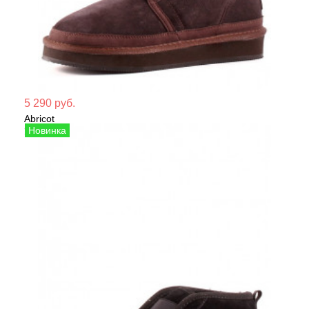
Мате
5 290 руб.
Abricot
Сезо
Угги