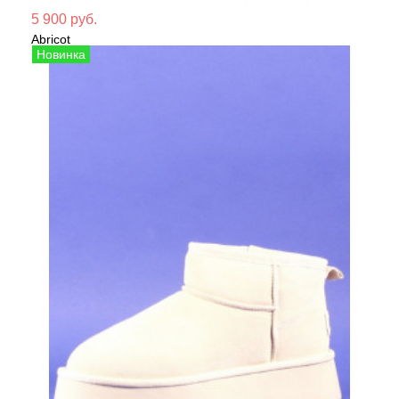
Мате
5 900 руб.
Abricot
Сезо
Полусапожки