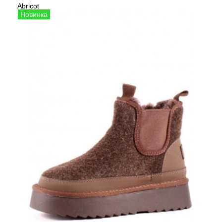
Abricot
Сезо
Сапоги