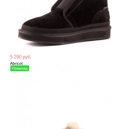
Мате
5 290 руб.
Abricot
Сезо
Угги