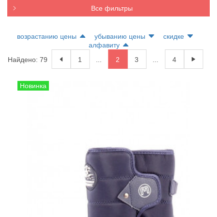
Все фильтры
возрастанию цены
убыванию цены
скидке
алфавиту
Найдено: 79
1
...
2
3
...
4