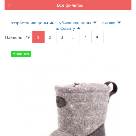
Все фильтры
возрастанию цены
убыванию цены
скидке
алфавиту
Найдено: 79
1
2
3
...
4