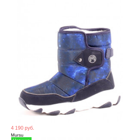
Мате
4 190 руб.
Mursu
Сезо