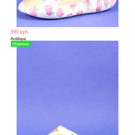
Мате
990 руб.
Antilopa
Сезо
Сабо