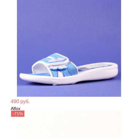
Мате
490 руб.
Alfox
Сезо
Сабо