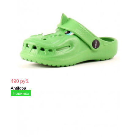
Мате
490 руб.
Antilopa
Сезо
Сабо