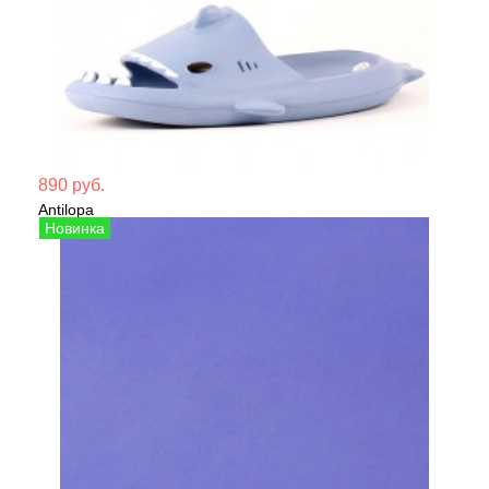
Мате
890 руб.
Antilopa
Сезо
Сабо