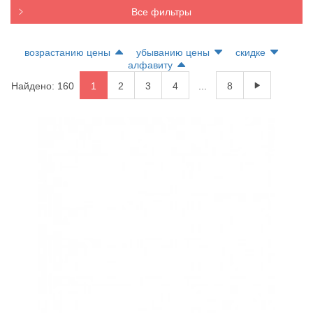
Все фильтры
возрастанию цены
убыванию цены
скидке
алфавиту
Найдено: 160
1
2
3
4
...
8