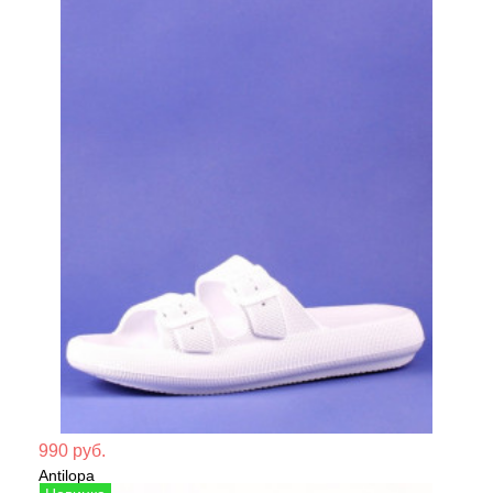
Мате
990 руб.
Antilopa
Сезо