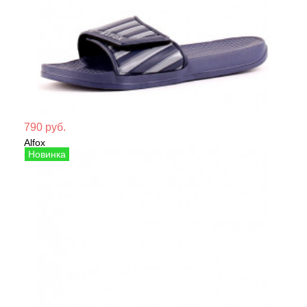
Мате
790 руб.
Alfox
Сезо
Сабо