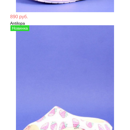
Мате
890 руб.
Antilopa
Сезо
Сабо