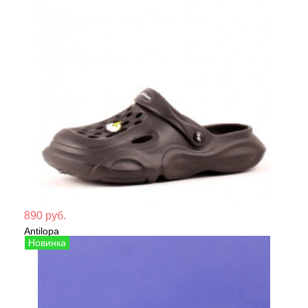
Мате
890 руб.
Antilopa
Сезо
Сабо