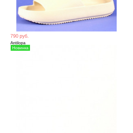
Мате
790 руб.
Antilopa
Сезо
Сабо