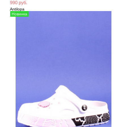
Мате
990 руб.
Antilopa
Сезо
Сабо