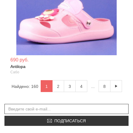
Мате
690 руб.
Antilopa
Сезо
Сабо
Найдено: 160
1
2
3
4
...
8
ПОДПИСАТЬСЯ