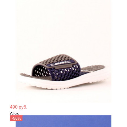
Мате
490 руб.
Alfox
Сезо
Сабо