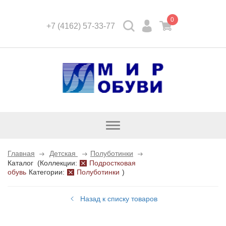
0
+7 (4162) 57-33-77
Открыть
каталог
Главная
Детская
Полуботинки
Каталог
(
Коллекции:
Подростковая
обувь
Категории:
Полуботинки
)
Назад к списку товаров