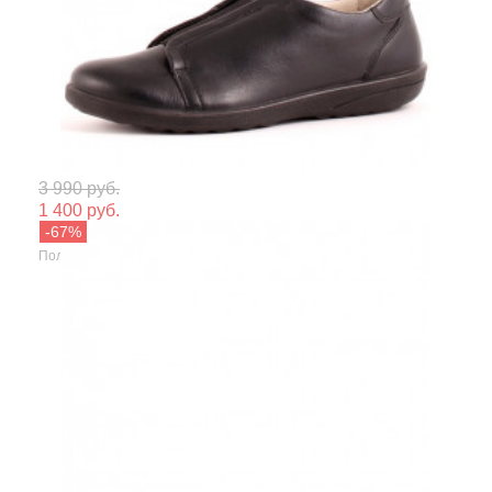
Мате
3 990 руб.
1 400 руб.
Сезо
Ralf Ringer
Полуботинки