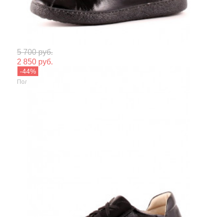
Мате
5 700 руб.
2 850 руб.
Сезо
Ralf Ringer
Полуботинки