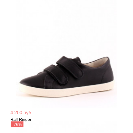
Мате
4 200 руб.
Ralf Ringer
Сезо
Полуботинки