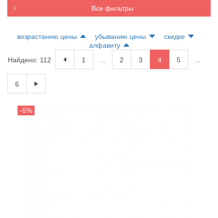
Все фильтры
возрастанию цены
убыванию цены
скидке
алфавиту
Найдено: 112
1
...
2
3
4
5
...
6