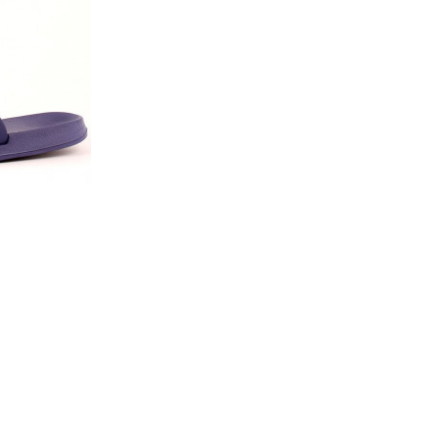
Материал вверха: ЭВА
690 руб.
Alfox
Сезон: Лето
Пантолеты, шлепанцы