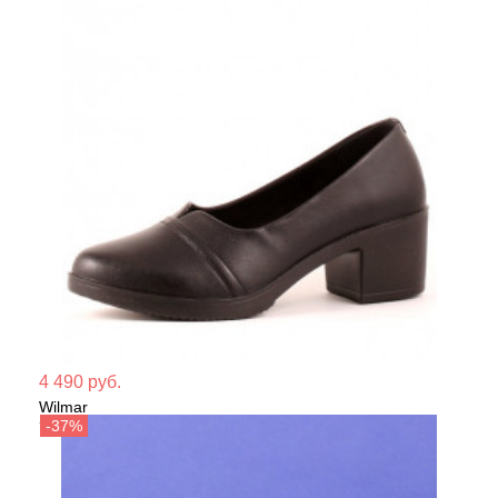
Мате
4 490 руб.
Wilmar
Сезо
Туфли