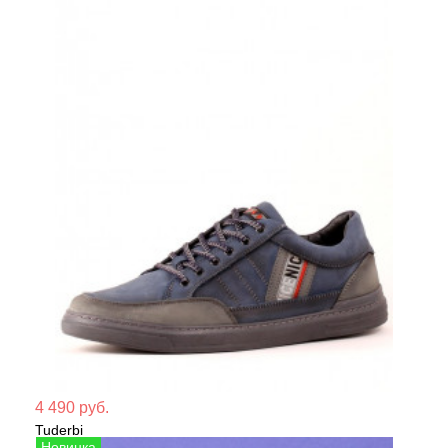
Мате
4 490 руб.
Tuderbi
Сезо