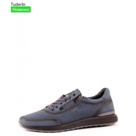
Tuderbi
Сезо
Кеды