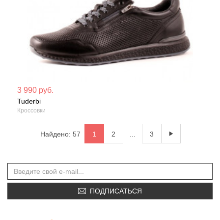
Мате
3 990 руб.
Tuderbi
Сезо
Кроссовки
Найдено: 57
1
2
...
3
ПОДПИСАТЬСЯ