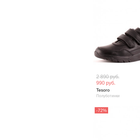
Материал вверха: Искусственная
Материал вверх
2 890 руб.
кожа
кожа
990 руб.
Tesoro
Сезон: Демисезон
Сезон: Демисез
Полуботинки