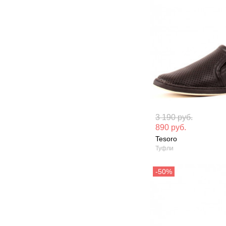
Материал вверха: Искусственная
Материал вверх
3 190 руб.
кожа
кожа
890 руб.
Tesoro
Сезон: Лето
Сезон: Демисез
Туфли