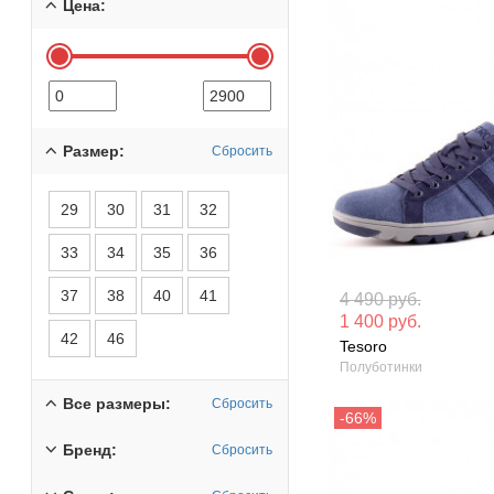
Цена:
Размер:
Сбросить
29
30
31
32
33
34
35
36
Материал вверха: Текстиль
Материал вверх
37
38
40
41
4 490 руб.
1 400 руб.
Сезон: Лето
Сезон: Лето
42
46
Tesoro
Полуботинки
Все размеры:
Сбросить
Бренд:
Сбросить