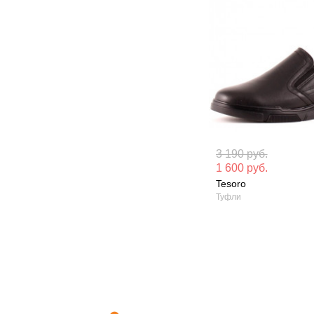
Материал вверха: Искусственная
Материал вверх
3 190 руб.
кожа
кожа
1 600 руб.
Tesoro
Сезон: Демисезон
Сезон: Демисез
Туфли