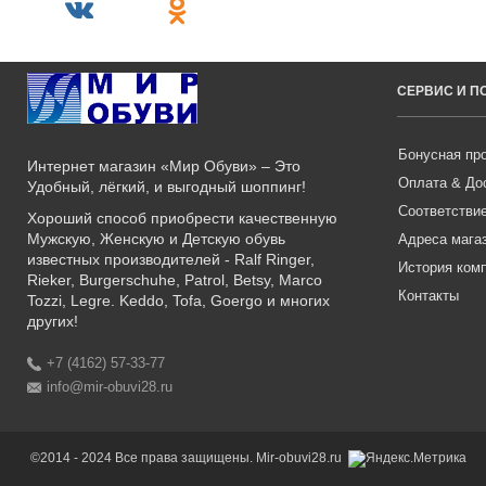
СЕРВИС И 
Бонусная пр
Интернет магазин «Мир Обуви» – Это
Оплата & До
Удобный, лёгкий, и выгодный шоппинг!
Соответстви
Хороший способ приобрести качественную
Мужскую, Женскую и Детскую обувь
Адреса мага
известных производителей - Ralf Ringer,
История ком
Rieker, Burgerschuhe, Patrol, Betsy, Marco
Контакты
Tozzi, Legre. Keddo, Tofa, Goergo и многих
других!
+7 (4162) 57-33-77
info@mir-obuvi28.ru
©2014 - 2024 Все права защищены. Mir-obuvi28.ru