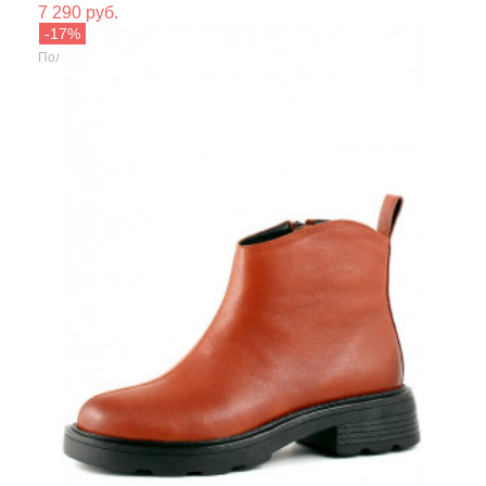
7 290 руб.
Сезо
Shoiberg
Полусапожки