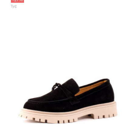
Shoiberg
Туфли