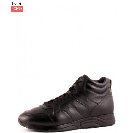
Riveri
Сезо
Сандалии