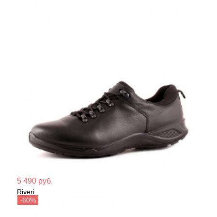
Мате
5 490 руб.
Riveri
Сезо
Полуботинки