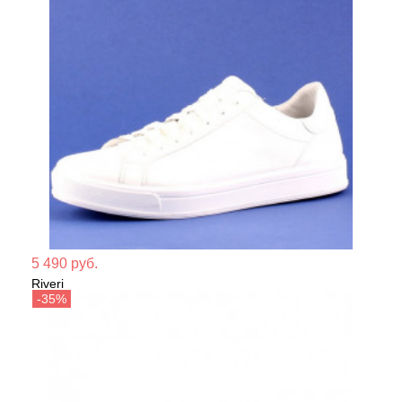
Мате
5 490 руб.
Riveri
Сезо
Кеды