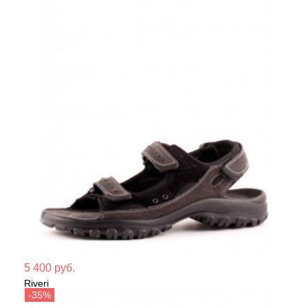
Мате
5 400 руб.
Riveri
Сезо
Сандалии