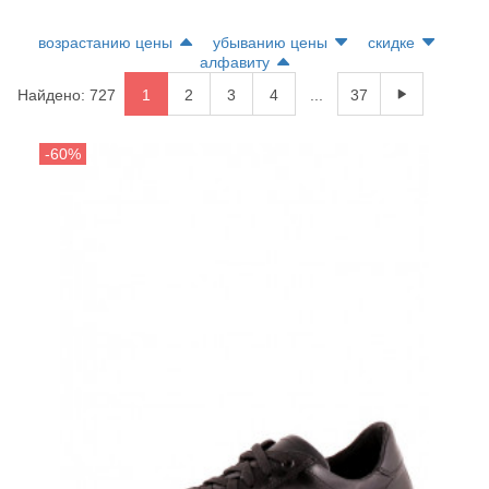
возрастанию цены
убыванию цены
скидке
алфавиту
Найдено: 727
1
2
3
4
...
37