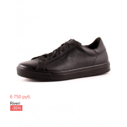
Мате
6 750 руб.
Riveri
Сезо
Кеды