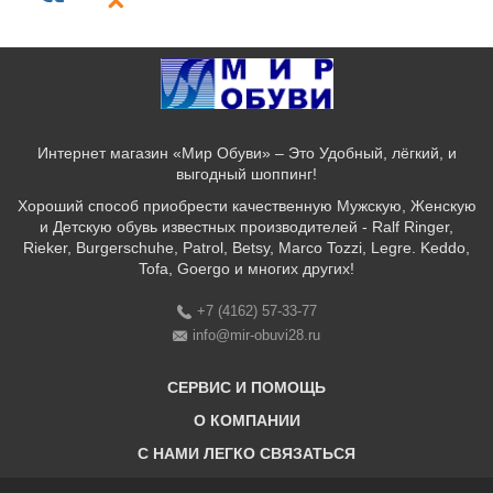
Интернет магазин «Мир Обуви» – Это Удобный, лёгкий, и
выгодный шоппинг!
Хороший способ приобрести качественную Мужскую, Женскую
и Детскую обувь известных производителей - Ralf Ringer,
Rieker, Burgerschuhe, Patrol, Betsy, Marco Tozzi, Legre. Keddo,
Tofa, Goergo и многих других!
+7 (4162) 57-33-77
info@mir-obuvi28.ru
СЕРВИС И ПОМОЩЬ
О КОМПАНИИ
C НАМИ ЛЕГКО СВЯЗАТЬСЯ
Бонусная программа
Оплата & Доставка & Обмен и возврат
О нас