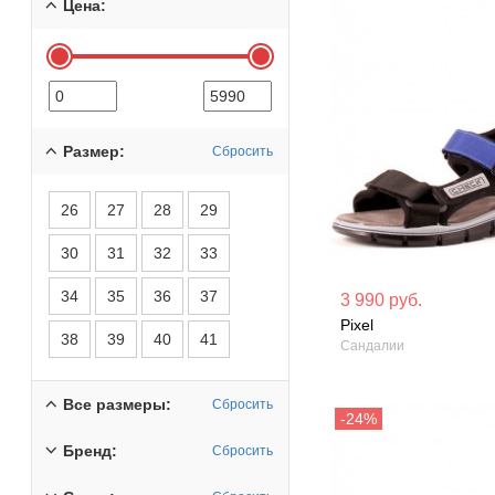
Цена:
Размер:
Сбросить
26
27
28
29
30
31
32
33
Материал вверха: Текстиль
Материал вверх
34
35
36
37
3 990 руб.
Pixel
Сезон: Лето
Сезон: Лето
38
39
40
41
Сандалии
Все размеры:
Сбросить
Бренд:
Сбросить