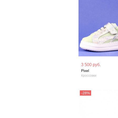
Материал вверха: Натуральная
Материал вверх
3 500 руб.
кожа
кожа
Pixel
Кроссовки
Сезон: Демисезон
Сезон: Демисез