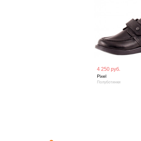
Материал вверха: Натуральная
Материал вверх
4 250 руб.
кожа
кожа
Pixel
Полуботинки
Сезон: Демисезон
Сезон: Демисез