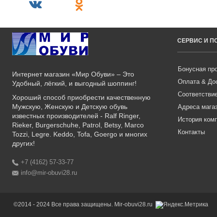
СЕРВИС И 
Бонусная пр
Интернет магазин «Мир Обуви» – Это
Оплата & До
Удобный, лёгкий, и выгодный шоппинг!
Соответстви
Хороший способ приобрести качественную
Мужскую, Женскую и Детскую обувь
Адреса мага
известных производителей - Ralf Ringer,
История ком
Rieker, Burgerschuhe, Patrol, Betsy, Marco
Контакты
Tozzi, Legre. Keddo, Tofa, Goergo и многих
других!
+7 (4162) 57-33-77
info@mir-obuvi28.ru
©2014 - 2024 Все права защищены. Mir-obuvi28.ru