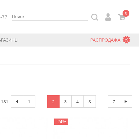
0
3-77
АГАЗИНЫ
РАСПРОДАЖА
: 131
1
...
2
3
4
5
...
7