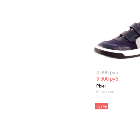
Материал вверха: Натуральная
Материал вверх
4 990 руб.
кожа
кожа
3 600 руб.
Pixel
Сезон: Демисезон
Сезон: Демисез
Кроссовки