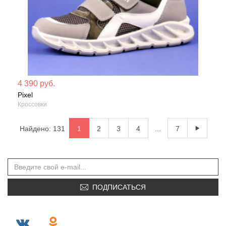
Мате
4 390 руб.
Pixel
Сезо
Кроссовки
Найдено: 131
1
2
3
4
...
7
ПОДПИСАТЬСЯ