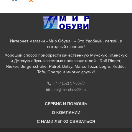
Интернет магазин «Мир Обуви» – Это Удобный, лёгкий, и
выгодный шоппинг!
Хороший способ приобрести качественную Мужскую, Женскую
и Детскую обувь известных производителей - Ralf Ringer,
Rieker, Burgerschuhe, Patrol, Betsy, Marco Tozzi, Legre. Keddo,
Tofa, Goergo и многих других!
+7 (4162) 57-33-77
info@mir-obuvi28.ru
СЕРВИС И ПОМОЩЬ
О КОМПАНИИ
C НАМИ ЛЕГКО СВЯЗАТЬСЯ
Бонусная программа
Оплата & Доставка & Обмен и возврат
О нас