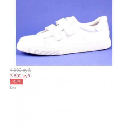
Мате
4 990 руб.
3 600 руб.
Сезо
Pixel
Кеды