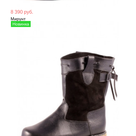
Мате
8 390 руб.
Мирунт
Сезо
Сапоги