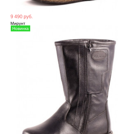
Мате
9 490 руб.
Мирунт
Сезо
Сапоги