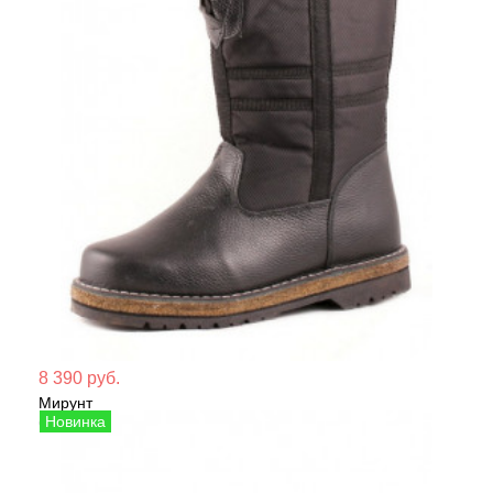
Мате
8 390 руб.
Мирунт
Сезо
Сапоги