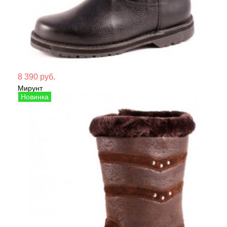
Мате
8 390 руб.
Мирунт
Сезо
Сапоги