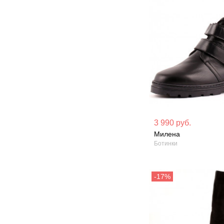
Материал вверха: Натуральная
Материал вверх
3 990 руб.
кожа
кожа
Милена
Ботинки
Сезон: Демисезон
Сезон: Демисез