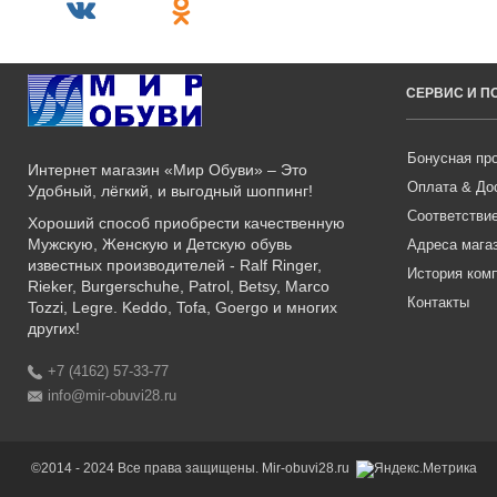
СЕРВИС И 
Бонусная пр
Интернет магазин «Мир Обуви» – Это
Оплата & До
Удобный, лёгкий, и выгодный шоппинг!
Соответстви
Хороший способ приобрести качественную
Мужскую, Женскую и Детскую обувь
Адреса мага
известных производителей - Ralf Ringer,
История ком
Rieker, Burgerschuhe, Patrol, Betsy, Marco
Контакты
Tozzi, Legre. Keddo, Tofa, Goergo и многих
других!
+7 (4162) 57-33-77
info@mir-obuvi28.ru
©2014 - 2024 Все права защищены. Mir-obuvi28.ru