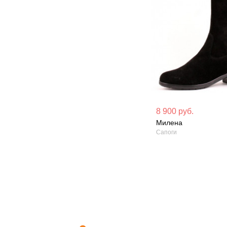
Материал вверха: Натуральная
Материал вверх
8 900 руб.
замша
кожа
Милена
Сапоги
Сезон: Зима
Сезон: Демисез