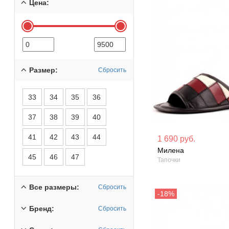
Цена:
Размер:
Сбросить
33
34
35
36
37
38
39
40
Материал вверха: Натуральная
Материал вверх
41
42
43
44
1 690 руб.
кожа
кожа
Милена
45
46
47
Тапочки
Сезон: Круглый год
Сезон: Круглый 
Все размеры:
Сбросить
Бренд:
Сбросить