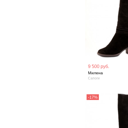
Материал вверха: Натуральная
Материал вверх
9 500 руб.
замша
кожа
Милена
Сапоги
Сезон: Зима
Сезон: Демисез