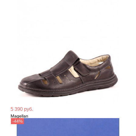
Мате
5 390 руб.
Magellan
Сезо
Сандалии