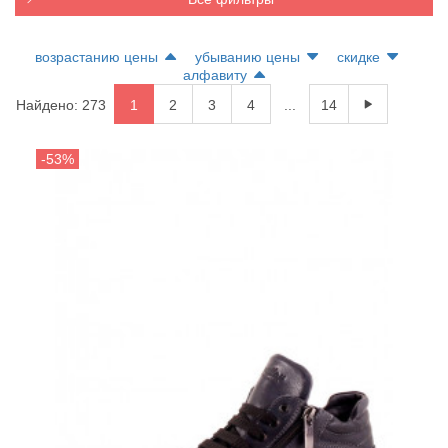
возрастанию цены
убыванию цены
скидке
алфавиту
Найдено: 273
1
2
3
4
...
14