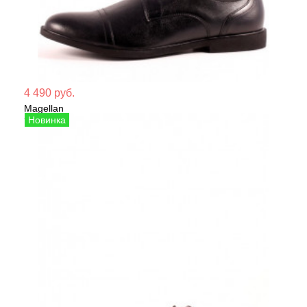
Мате
4 490 руб.
Magellan
Сезо
Туфли