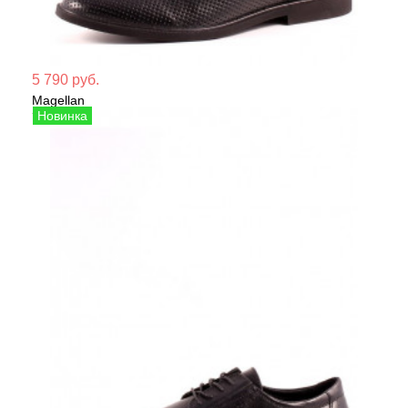
Мате
5 790 руб.
Magellan
Сезо
Туфли