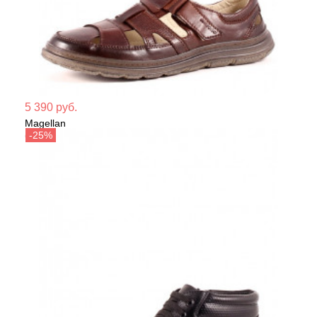
Мате
5 390 руб.
Magellan
Сезо
Сандалии