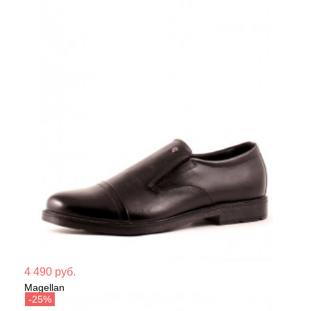
Мате
4 490 руб.
Magellan
Сезо
Туфли