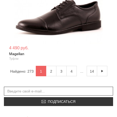
Мате
4 490 руб.
Magellan
Сезо
Туфли
Найдено: 273
1
2
3
4
...
14
ПОДПИСАТЬСЯ