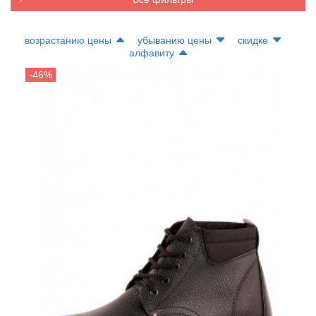
возрастанию цены
убыванию цены
скидке
алфавиту