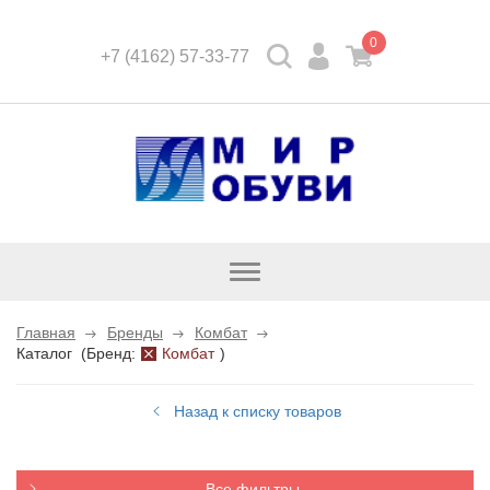
0
+7 (4162) 57-33-77
Открыть
каталог
Главная
Бренды
Комбат
Каталог
(
Бренд:
Комбат
)
Назад к списку товаров
Все фильтры