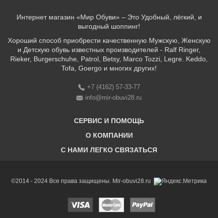
Интернет магазин «Мир Обуви» – Это Удобный, лёгкий, и
выгодный шоппинг!
Хороший способ приобрести качественную Мужскую, Женскую
и Детскую обувь известных производителей - Ralf Ringer,
Rieker, Burgerschuhe, Patrol, Betsy, Marco Tozzi, Legre. Keddo,
Tofa, Goergo и многих других!
+7 (4162) 57-33-77
info@mir-obuvi28.ru
СЕРВИС И ПОМОЩЬ
О КОМПАНИИ
C НАМИ ЛЕГКО СВЯЗАТЬСЯ
Бонусная программа
Оплата & Доставка & Обмен и возврат
О нас
Соответствие размеров
Бренды
©2014 - 2024 Все права защищены. Mir-obuvi28.ru
Адреса магазинов
Магазины
История компании
Контакты