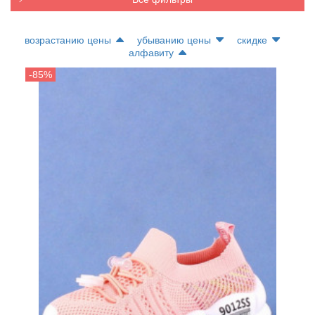
возрастанию цены
убыванию цены
скидке
алфавиту