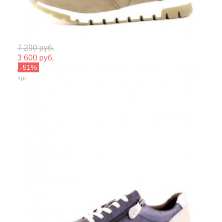
Мате
7 290 руб.
3 600 руб.
Сезо
Jana
Кроссовки