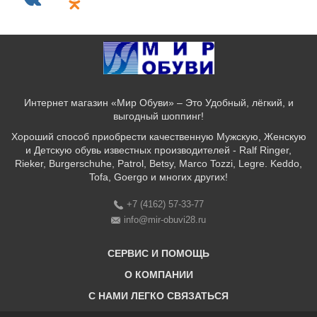
Интернет магазин «Мир Обуви» – Это Удобный, лёгкий, и
выгодный шоппинг!
Хороший способ приобрести качественную Мужскую, Женскую
и Детскую обувь известных производителей - Ralf Ringer,
Rieker, Burgerschuhe, Patrol, Betsy, Marco Tozzi, Legre. Keddo,
Tofa, Goergo и многих других!
+7 (4162) 57-33-77
info@mir-obuvi28.ru
СЕРВИС И ПОМОЩЬ
О КОМПАНИИ
C НАМИ ЛЕГКО СВЯЗАТЬСЯ
Бонусная программа
Оплата & Доставка & Обмен и возврат
О нас