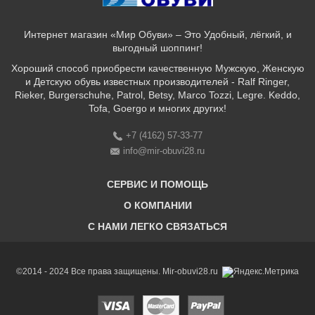
Интернет магазин «Мир Обуви» – Это Удобный, лёгкий, и
выгодный шоппинг!
Хороший способ приобрести качественную Мужскую, Женскую
и Детскую обувь известных производителей - Ralf Ringer,
Rieker, Burgerschuhe, Patrol, Betsy, Marco Tozzi, Legre. Keddo,
Tofa, Goergo и многих других!
+7 (4162) 57-33-77
info@mir-obuvi28.ru
СЕРВИС И ПОМОЩЬ
О КОМПАНИИ
C НАМИ ЛЕГКО СВЯЗАТЬСЯ
Бонусная программа
Оплата & Доставка & Обмен и возврат
О нас
Соответствие размеров
Бренды
©2014 - 2024 Все права защищены. Mir-obuvi28.ru
Адреса магазинов
Магазины
История компании