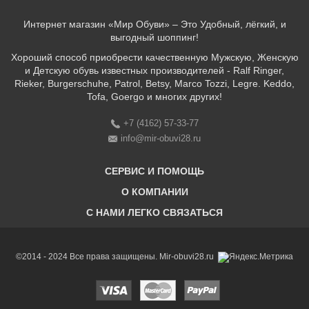
Интернет магазин «Мир Обуви» – Это Удобный, лёгкий, и
выгодный шоппинг!
Хороший способ приобрести качественную Мужскую, Женскую
и Детскую обувь известных производителей - Ralf Ringer,
Rieker, Burgerschuhe, Patrol, Betsy, Marco Tozzi, Legre. Keddo,
Tofa, Goergo и многих других!
+7 (4162) 57-33-77
info@mir-obuvi28.ru
СЕРВИС И ПОМОЩЬ
О КОМПАНИИ
C НАМИ ЛЕГКО СВЯЗАТЬСЯ
Бонусная программа
Оплата & Доставка & Обмен и возврат
О нас
Соответствие размеров
Бренды
©2014 - 2024 Все права защищены. Mir-obuvi28.ru
Адреса магазинов
Магазины
История компании
Контакты