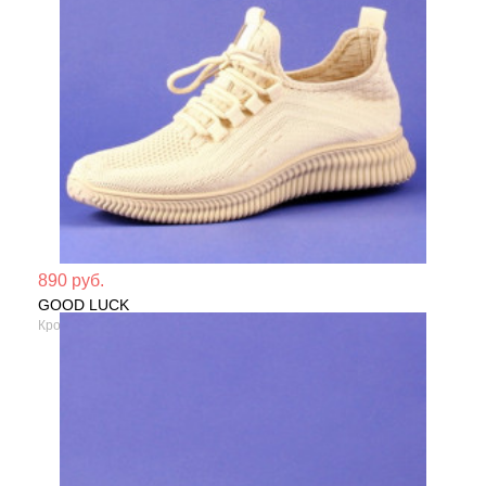
Мате
890 руб.
GOOD LUCK
Сезо
Кроссовки