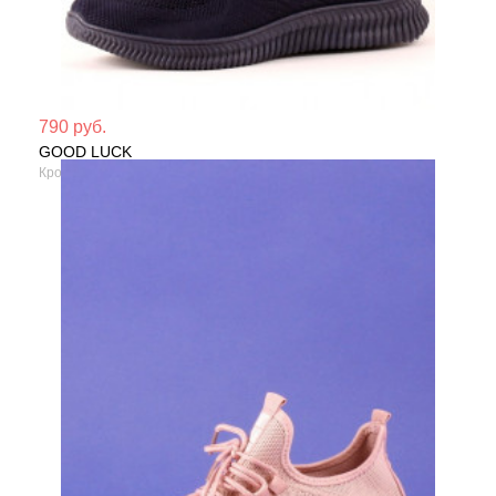
Мате
790 руб.
GOOD LUCK
Сезо
Кроссовки