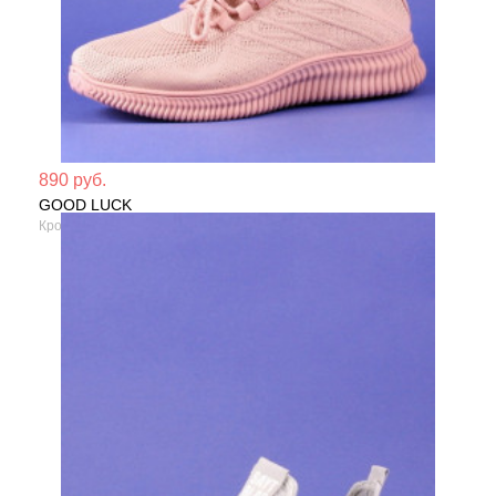
Мате
890 руб.
GOOD LUCK
Сезо
Кроссовки