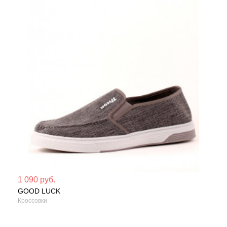
Мате
1 090 руб.
GOOD LUCK
Сезо
Кроссовки