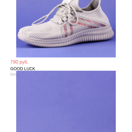
Мате
790 руб.
GOOD LUCK
Сезо
Кроссовки