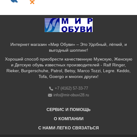
Интернет магазин «Мир Обуви» – Это Удобный, лёгкий, и
выгодный шоппинг!
Хороший способ приобрести качественную Мужскую, Женскую
и Детскую обувь известных производителей - Ralf Ringer,
Rieker, Burgerschuhe, Patrol, Betsy, Marco Tozzi, Legre. Keddo,
Tofa, Goergo и многих других!
+7 (4162) 57-33-77
info@mir-obuvi28.ru
СЕРВИС И ПОМОЩЬ
О КОМПАНИИ
C НАМИ ЛЕГКО СВЯЗАТЬСЯ
Бонусная программа
Оплата & Доставка & Обмен и возврат
О нас