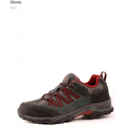
Glorts
Сезо
Кроссовки