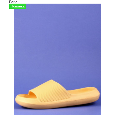
Forio
Сезо
Сабо