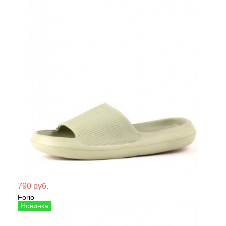
Мате
790 руб.
Forio
Сезо
Сабо