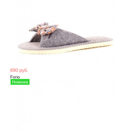
Мате
890 руб.
Forio
Сезо
Тапочки