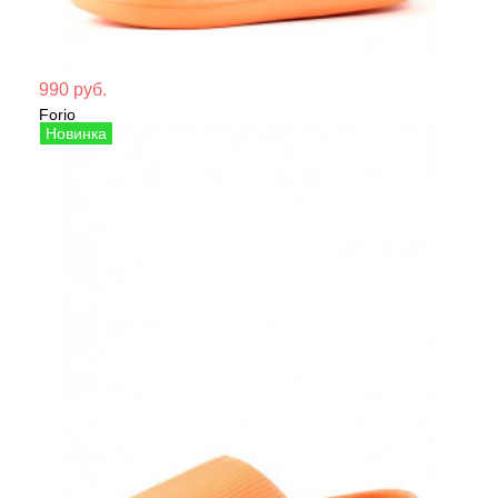
Мате
990 руб.
Forio
Сезо
Сабо