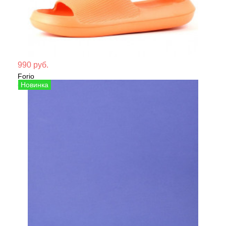
Мате
990 руб.
Forio
Сезо
Сабо