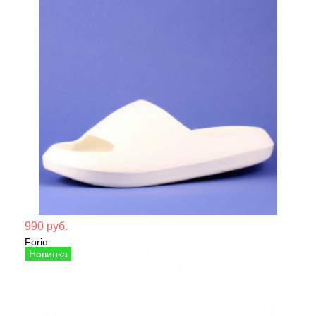
Мате
990 руб.
Forio
Сезо
Сабо