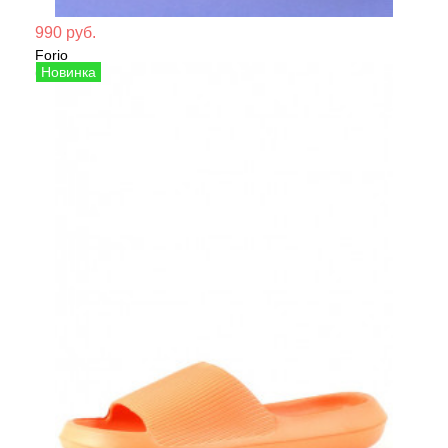
Мате
990 руб.
Forio
Сезо
Сабо