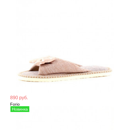
Мате
890 руб.
Forio
Сезо
Тапочки