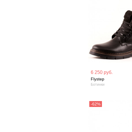
Материал вверха: Натуральная
Материал вверх
6 250 руб.
кожа
кожа
Flystep
Ботинки
Сезон: Зима
Сезон: Лето