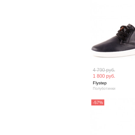
Материал вверха: Натуральная
Материал вверх
4 790 руб.
кожа
кожа
1 800 руб.
Flystep
Сезон: Лето
Сезон: Демисез
Полуботинки