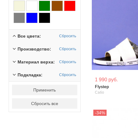
Все цвета:
Сбросить
Производство:
Сбросить
Материал верха:
Сбросить
Подкладка:
Сбросить
Материал вверха: Натуральная
Материал вверх
1 990 руб.
кожа
кожа
Flystep
Применить
Сабо
Сезон: Лето
Сезон: Лето
Сбросить все