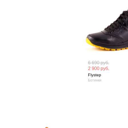
Материал вверха: Натуральная
Материал вверх
6 690 руб.
кожа
кожа
2 900 руб.
Flystep
Сезон: Зима
Сезон: Зима
Ботинки