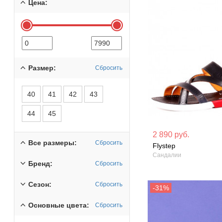
Цена:
Размер:
Сбросить
40
41
42
43
44
45
Материал вверха: Натуральная
Материал вверх
2 890 руб.
кожа
кожа
Все размеры:
Сбросить
Flystep
Сандалии
Сезон: Лето
Сезон: Демисез
Бренд:
Сбросить
Сезон:
Сбросить
Основные цвета:
Сбросить