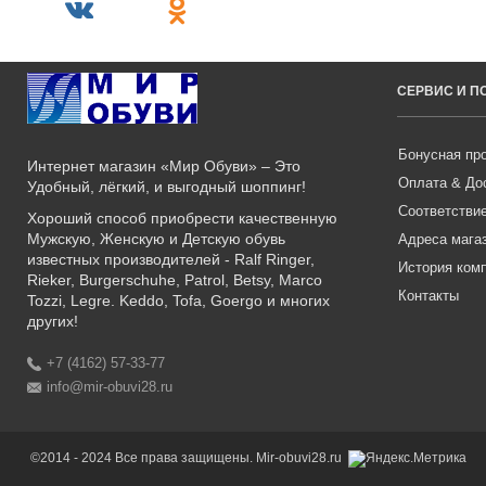
СЕРВИС И 
Бонусная пр
Интернет магазин «Мир Обуви» – Это
Оплата & До
Удобный, лёгкий, и выгодный шоппинг!
Соответстви
Хороший способ приобрести качественную
Мужскую, Женскую и Детскую обувь
Адреса мага
известных производителей - Ralf Ringer,
История ком
Rieker, Burgerschuhe, Patrol, Betsy, Marco
Контакты
Tozzi, Legre. Keddo, Tofa, Goergo и многих
других!
+7 (4162) 57-33-77
info@mir-obuvi28.ru
©2014 - 2024 Все права защищены. Mir-obuvi28.ru