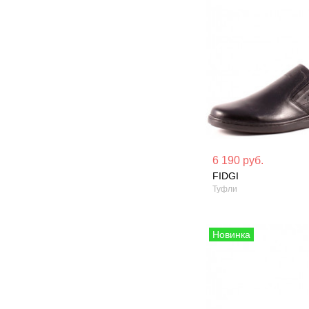
Материал вверха: Натуральная
Материал вверх
6 190 руб.
кожа
кожа
FIDGI
Туфли
Сезон: Демисезон
Сезон: Лето