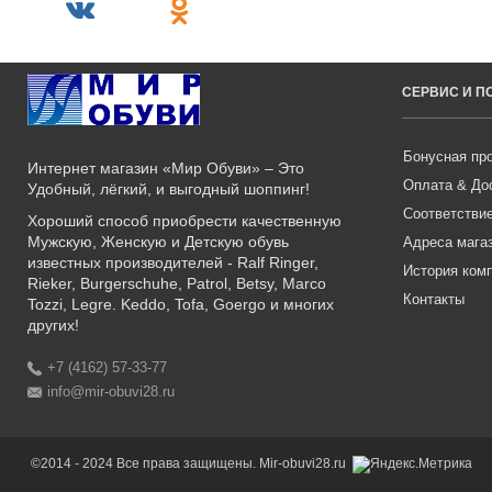
СЕРВИС И 
Бонусная пр
Интернет магазин «Мир Обуви» – Это
Оплата & До
Удобный, лёгкий, и выгодный шоппинг!
Соответстви
Хороший способ приобрести качественную
Мужскую, Женскую и Детскую обувь
Адреса мага
известных производителей - Ralf Ringer,
История ком
Rieker, Burgerschuhe, Patrol, Betsy, Marco
Контакты
Tozzi, Legre. Keddo, Tofa, Goergo и многих
других!
+7 (4162) 57-33-77
info@mir-obuvi28.ru
©2014 - 2024 Все права защищены. Mir-obuvi28.ru