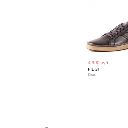
Материал вверха: Натуральная
Материал вверх
4 990 руб.
кожа
кожа
FIDGI
Кеды
Сезон: Демисезон
Сезон: Демисез