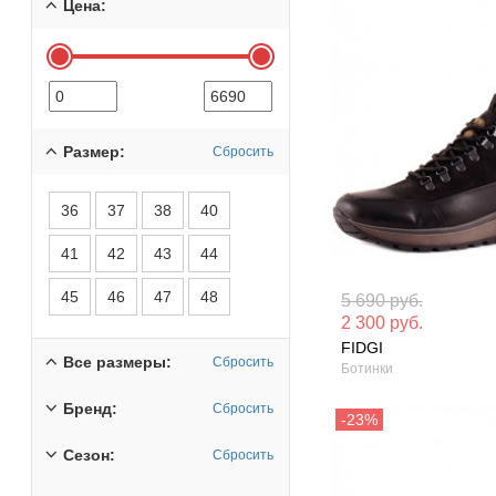
Цена:
Размер:
Сбросить
36
37
38
40
41
42
43
44
Материал вверха: Натуральная
Материал вверх
45
46
47
48
5 690 руб.
кожа
кожа
2 300 руб.
FIDGI
Сезон: Зима
Сезон: Демисез
Все размеры:
Сбросить
Ботинки
Бренд:
Сбросить
Сезон:
Сбросить