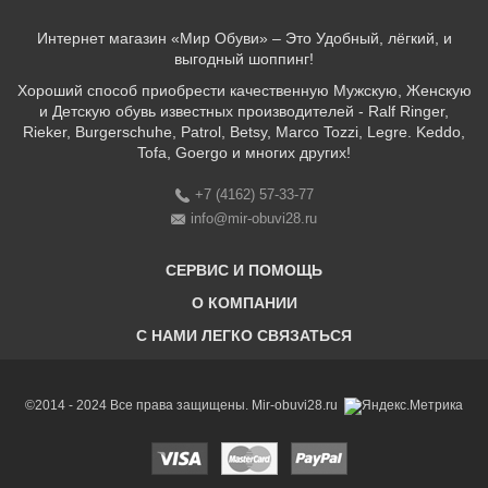
Интернет магазин «Мир Обуви» – Это Удобный, лёгкий, и
выгодный шоппинг!
Хороший способ приобрести качественную Мужскую, Женскую
и Детскую обувь известных производителей - Ralf Ringer,
Rieker, Burgerschuhe, Patrol, Betsy, Marco Tozzi, Legre. Keddo,
Tofa, Goergo и многих других!
+7 (4162) 57-33-77
info@mir-obuvi28.ru
СЕРВИС И ПОМОЩЬ
О КОМПАНИИ
C НАМИ ЛЕГКО СВЯЗАТЬСЯ
Бонусная программа
Оплата & Доставка & Обмен и возврат
О нас
Соответствие размеров
Бренды
©2014 - 2024 Все права защищены. Mir-obuvi28.ru
Адреса магазинов
Магазины
История компании
Контакты