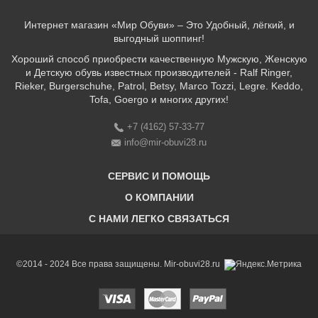
Интернет магазин «Мир Обуви» – Это Удобный, лёгкий, и
выгодный шоппинг!
Хороший способ приобрести качественную Мужскую, Женскую
и Детскую обувь известных производителей - Ralf Ringer,
Rieker, Burgerschuhe, Patrol, Betsy, Marco Tozzi, Legre. Keddo,
Tofa, Goergo и многих других!
+7 (4162) 57-33-77
info@mir-obuvi28.ru
СЕРВИС И ПОМОЩЬ
О КОМПАНИИ
C НАМИ ЛЕГКО СВЯЗАТЬСЯ
Бонусная программа
Оплата & Доставка & Обмен и возврат
О нас
Соответствие размеров
Бренды
©2014 - 2024 Все права защищены. Mir-obuvi28.ru
Адреса магазинов
Магазины
История компании
Контакты