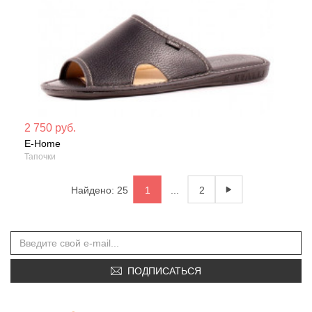
Мате
2 750 руб.
E-Home
Сезо
Тапочки
Найдено: 25
1
...
2
ПОДПИСАТЬСЯ