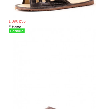
Мате
1 390 руб.
E-Home
Сезо
Тапочки