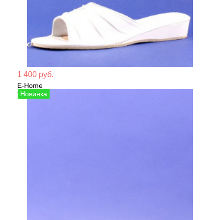
Мате
1 400 руб.
E-Home
Сезо
Тапочки