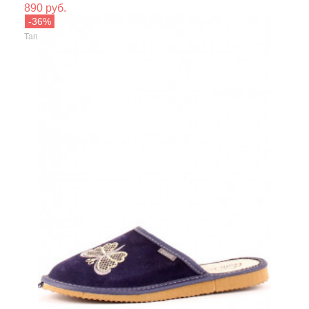
890 руб.
Сезо
E-Home
Тапочки