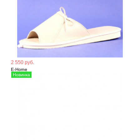
Мате
2 550 руб.
E-Home
Сезо
Тапочки