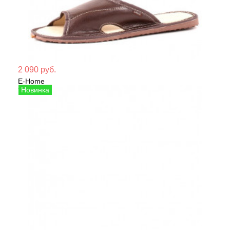
Мате
2 090 руб.
E-Home
Сезо
Тапочки