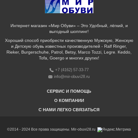
Интернет магазин «Мир Обуви» – Это Удобный, лёгкий, и
выгодный шоппинг!
Хороший способ приобрести качественную Мужскую, Женскую
и Детскую обувь известных производителей - Ralf Ringer,
Rieker, Burgerschuhe, Patrol, Betsy, Marco Tozzi, Legre. Keddo,
Tofa, Goergo и многих других!
+7 (4162) 57-33-77
info@mir-obuvi28.ru
СЕРВИС И ПОМОЩЬ
О КОМПАНИИ
C НАМИ ЛЕГКО СВЯЗАТЬСЯ
Бонусная программа
Оплата & Доставка & Обмен и возврат
О нас
Соответствие размеров
Бренды
©2014 - 2024 Все права защищены. Mir-obuvi28.ru
Адреса магазинов
Магазины