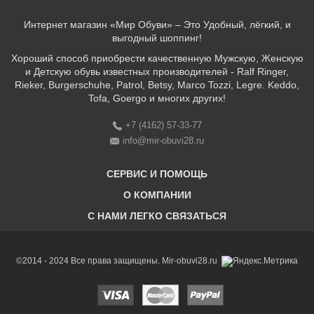
Интернет магазин «Мир Обуви» – Это Удобный, лёгкий, и
выгодный шоппинг!
Хороший способ приобрести качественную Мужскую, Женскую
и Детскую обувь известных производителей - Ralf Ringer,
Rieker, Burgerschuhe, Patrol, Betsy, Marco Tozzi, Legre. Keddo,
Tofa, Goergo и многих других!
+7 (4162) 57-33-77
info@mir-obuvi28.ru
СЕРВИС И ПОМОЩЬ
О КОМПАНИИ
C НАМИ ЛЕГКО СВЯЗАТЬСЯ
Бонусная программа
Оплата & Доставка & Обмен и возврат
О нас
Соответствие размеров
Бренды
©2014 - 2024 Все права защищены. Mir-obuvi28.ru
Адреса магазинов
Магазины
История компании
Контакты