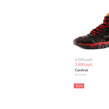
Материал вверха: Натуральный
Материал вверх
6 590 руб.
нубук
нубук
2 600 руб.
Cardinal
Сезон: Зима
Сезон: Демисез
Ботинки