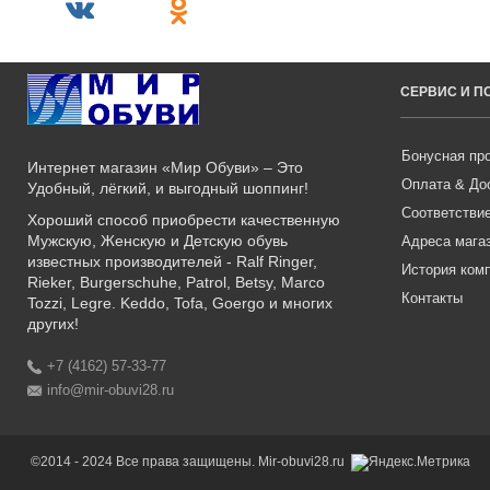
СЕРВИС И 
Бонусная пр
Интернет магазин «Мир Обуви» – Это
Оплата & До
Удобный, лёгкий, и выгодный шоппинг!
Соответстви
Хороший способ приобрести качественную
Мужскую, Женскую и Детскую обувь
Адреса мага
известных производителей - Ralf Ringer,
История ком
Rieker, Burgerschuhe, Patrol, Betsy, Marco
Контакты
Tozzi, Legre. Keddo, Tofa, Goergo и многих
других!
+7 (4162) 57-33-77
info@mir-obuvi28.ru
©2014 - 2024 Все права защищены. Mir-obuvi28.ru