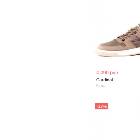
Материал вверха: Натуральный
Материал вверх
4 490 руб.
нубук
кожа
Cardinal
Кеды
Сезон: Демисезон
Сезон: Демисез