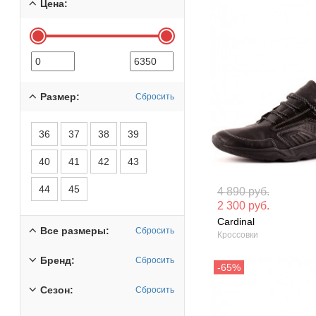
Цена:
Размер:
Сбросить
36
37
38
39
40
41
42
43
Материал вверха: Натуральная
Материал вверх
44
45
4 890 руб.
кожа
кожа
2 300 руб.
Cardinal
Сезон: Демисезон
Сезон: Зима
Все размеры:
Сбросить
Кроссовки
Бренд:
Сбросить
Сезон:
Сбросить