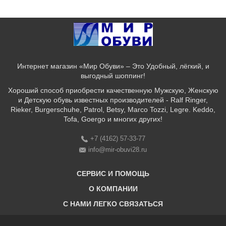
Интернет магазин «Мир Обуви» – Это Удобный, лёгкий, и
выгодный шоппинг!
Хороший способ приобрести качественную Мужскую, Женскую
и Детскую обувь известных производителей - Ralf Ringer,
Rieker, Burgerschuhe, Patrol, Betsy, Marco Tozzi, Legre. Keddo,
Tofa, Goergo и многих других!
+7 (4162) 57-33-77
info@mir-obuvi28.ru
СЕРВИС И ПОМОЩЬ
О КОМПАНИИ
C НАМИ ЛЕГКО СВЯЗАТЬСЯ
Бонусная программа
Оплата & Доставка & Обмен и возврат
О нас