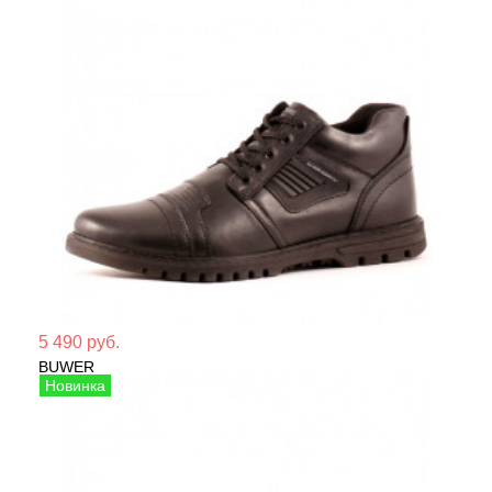
Мате
5 490 руб.
BUWER
Сезо
Ботинки