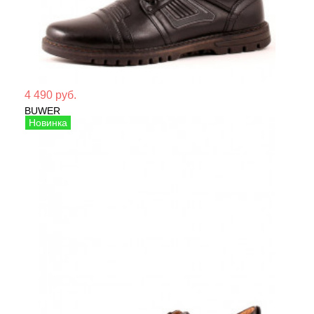
Мате
4 490 руб.
BUWER
Сезо
Ботинки