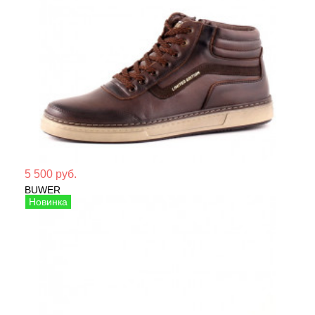
Мате
5 500 руб.
BUWER
Сезо
Ботинки