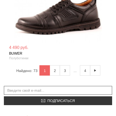
Мате
4 490 руб.
BUWER
Сезо
Полуботинки
Найдено: 73
1
2
3
...
4
ПОДПИСАТЬСЯ