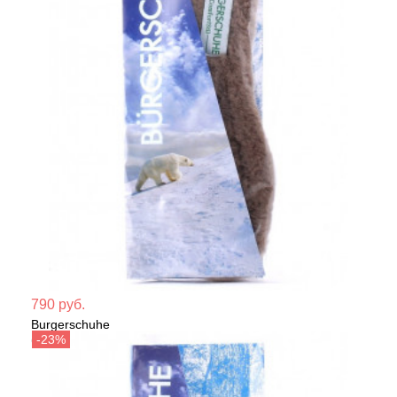
Мате
790 руб.
Burgerschuhe
Сезо
Стельки