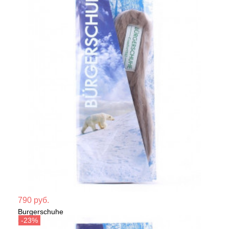
Мате
790 руб.
Burgerschuhe
Сезо
Стельки