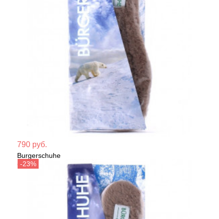
Мате
790 руб.
Burgerschuhe
Сезо
Стельки