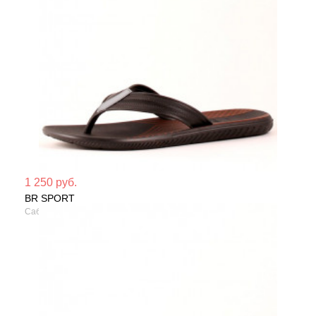
Мате
1 250 руб.
BR SPORT
Сезо
Сабо