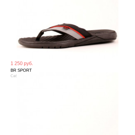
Мате
1 250 руб.
BR SPORT
Сезо
Сабо