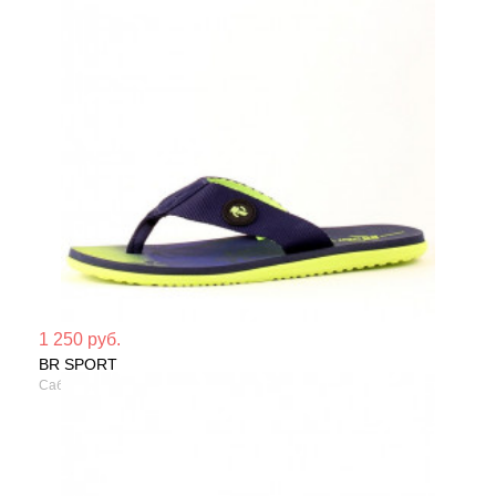
Мате
1 250 руб.
BR SPORT
Сезо
Сабо