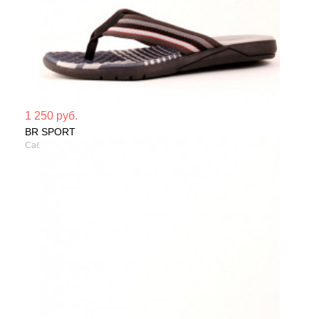
Мате
1 250 руб.
BR SPORT
Сезо
Сабо