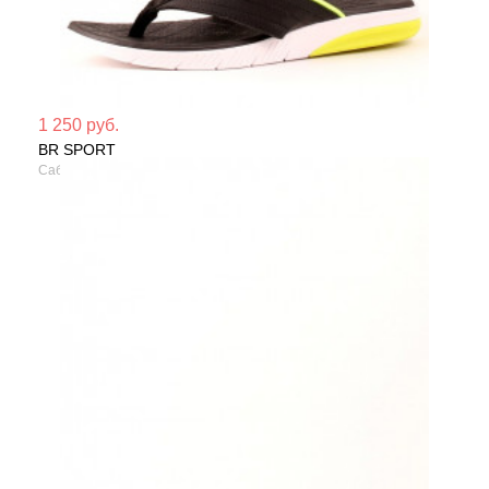
Мате
1 250 руб.
BR SPORT
Сезо
Сабо