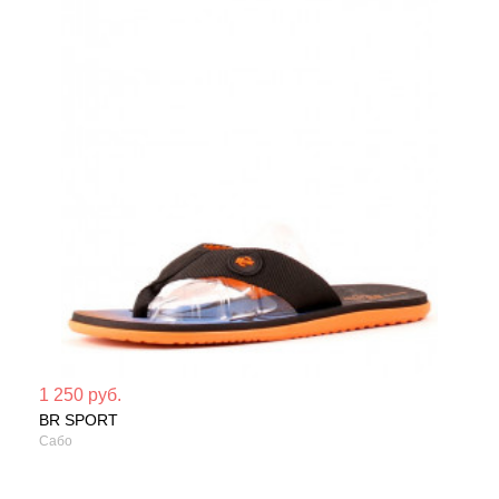
Мате
1 250 руб.
BR SPORT
Сезо
Сабо