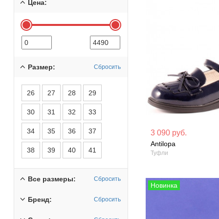
Цена:
Размер:
Сбросить
26
27
28
29
30
31
32
33
Материал вверха: Лакированная
Материал вверх
34
35
36
37
3 090 руб.
искусственная кож
Antilopa
Сезон: Лето
38
39
40
41
Туфли
Сезон: Демисезон
Все размеры:
Сбросить
Бренд:
Сбросить