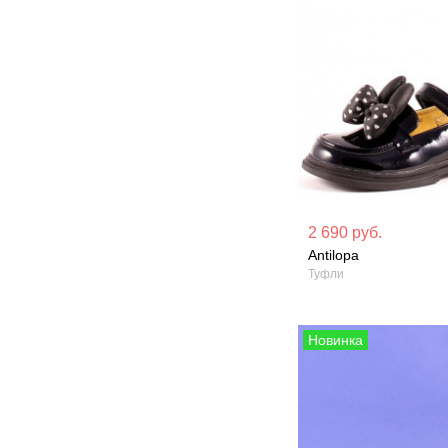
Материал вверха: Лакированная
Материал вверх
2 690 руб.
искусственная кож
Antilopa
Сезон: Лето
Туфли
Сезон: Демисезон