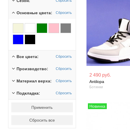
Сезон:
Сбросить
Основные цвета:
Сбросить
Все цвета:
Сбросить
Производство:
Сбросить
Материал вверха: Искусственная
Материал вверх
2 490 руб.
кожа
кожа
Материал верха:
Сбросить
Antilopa
Ботинки
Сезон: Демисезон
Сезон: Демисез
Подкладка:
Сбросить
Применить
Сбросить все