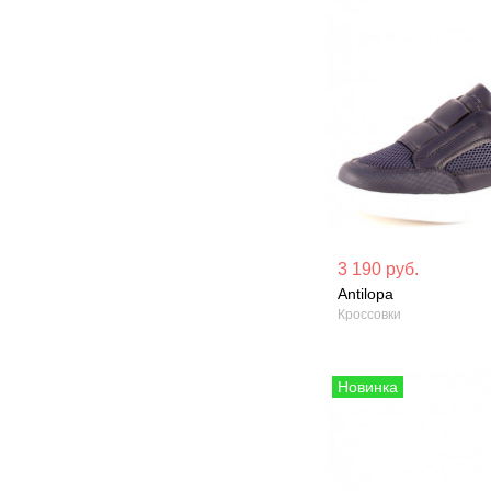
Материал вверха: Текстиль
Материал вверх
3 190 руб.
кожа
Antilopa
Сезон: Демисезон
Кроссовки
Сезон: Лето