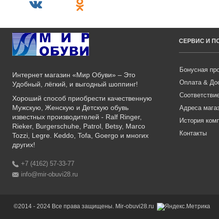
СЕРВИС И 
Бонусная пр
Интернет магазин «Мир Обуви» – Это
Оплата & До
Удобный, лёгкий, и выгодный шоппинг!
Соответстви
Хороший способ приобрести качественную
Мужскую, Женскую и Детскую обувь
Адреса мага
известных производителей - Ralf Ringer,
История ком
Rieker, Burgerschuhe, Patrol, Betsy, Marco
Контакты
Tozzi, Legre. Keddo, Tofa, Goergo и многих
других!
+7 (4162) 57-33-77
info@mir-obuvi28.ru
©2014 - 2024 Все права защищены. Mir-obuvi28.ru