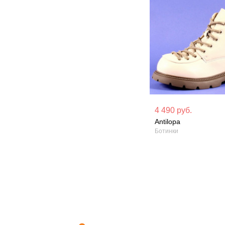
Материал вверха: Искусственная
Материал вверх
4 490 руб.
кожа
кожа
Antilopa
Ботинки
Сезон: Демисезон
Сезон: Демисез