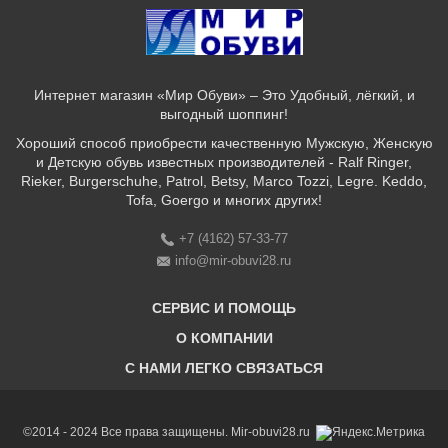
Интернет магазин «Мир Обуви» – Это Удобный, лёгкий, и
выгодный шоппинг!
Хороший способ приобрести качественную Мужскую, Женскую
и Детскую обувь известных производителей - Ralf Ringer,
Rieker, Burgerschuhe, Patrol, Betsy, Marco Tozzi, Legre. Keddo,
Tofa, Goergo и многих других!
+7 (4162) 57-33-77
info@mir-obuvi28.ru
СЕРВИС И ПОМОЩЬ
О КОМПАНИИ
C НАМИ ЛЕГКО СВЯЗАТЬСЯ
Бонусная программа
Оплата & Доставка & Обмен и возврат
О нас
Соответствие размеров
Бренды
©2014 - 2024 Все права защищены. Mir-obuvi28.ru
Адреса магазинов