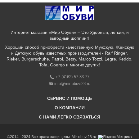
Интернет магазин «Мир Обуви» – Это Удобный, лёгкий, и
выгодный шоппинг!
Хороший способ приобрести качественную Мужскую, Женскую
и Детскую обувь известных производителей - Ralf Ringer,
Rieker, Burgerschuhe, Patrol, Betsy, Marco Tozzi, Legre. Keddo,
Tofa, Goergo и многих других!
+7 (4162) 57-33-77
info@mir-obuvi28.ru
СЕРВИС И ПОМОЩЬ
О КОМПАНИИ
C НАМИ ЛЕГКО СВЯЗАТЬСЯ
Бонусная программа
Оплата & Доставка & Обмен и возврат
О нас
Соответствие размеров
Бренды
©2014 - 2024 Все права защищены. Mir-obuvi28.ru