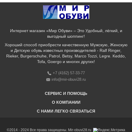
Интернет магазин «Мир Обуви» – Это Удобный, лёгкий, и
выгодный шоппинг!
Хороший способ приобрести качественную Мужскую, Женскую
и Детскую обувь известных производителей - Ralf Ringer,
Rieker, Burgerschuhe, Patrol, Betsy, Marco Tozzi, Legre. Keddo,
Tofa, Goergo и многих других!
+7 (4162) 57-33-77
info@mir-obuvi28.ru
СЕРВИС И ПОМОЩЬ
О КОМПАНИИ
C НАМИ ЛЕГКО СВЯЗАТЬСЯ
Бонусная программа
Оплата & Доставка & Обмен и возврат
О нас
Соответствие размеров
Бренды
©2014 - 2024 Все права защищены. Mir-obuvi28.ru