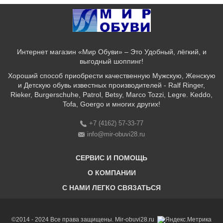
Интернет магазин «Мир Обуви» – Это Удобный, лёгкий, и
выгодный шоппинг!
Хороший способ приобрести качественную Мужскую, Женскую
и Детскую обувь известных производителей - Ralf Ringer,
Rieker, Burgerschuhe, Patrol, Betsy, Marco Tozzi, Legre. Keddo,
Tofa, Goergo и многих других!
+7 (4162) 57-33-77
info@mir-obuvi28.ru
СЕРВИС И ПОМОЩЬ
О КОМПАНИИ
C НАМИ ЛЕГКО СВЯЗАТЬСЯ
Бонусная программа
Оплата & Доставка & Обмен и возврат
О нас
Соответствие размеров
Бренды
©2014 - 2024 Все права защищены. Mir-obuvi28.ru