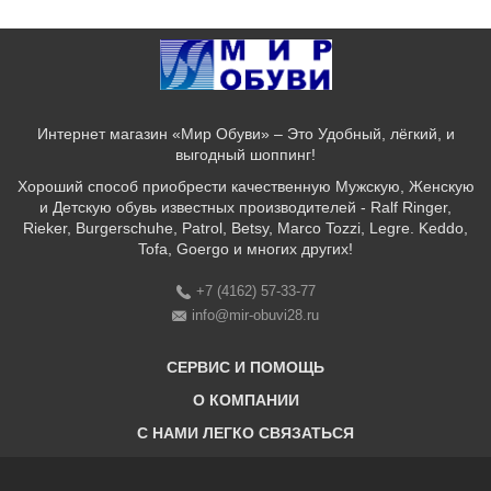
Интернет магазин «Мир Обуви» – Это Удобный, лёгкий, и
выгодный шоппинг!
Хороший способ приобрести качественную Мужскую, Женскую
и Детскую обувь известных производителей - Ralf Ringer,
Rieker, Burgerschuhe, Patrol, Betsy, Marco Tozzi, Legre. Keddo,
Tofa, Goergo и многих других!
+7 (4162) 57-33-77
info@mir-obuvi28.ru
СЕРВИС И ПОМОЩЬ
О КОМПАНИИ
C НАМИ ЛЕГКО СВЯЗАТЬСЯ
Бонусная программа
Оплата & Доставка & Обмен и возврат
О нас
Соответствие размеров