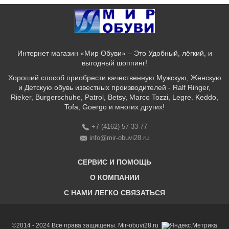
Интернет магазин «Мир Обуви» – Это Удобный, лёгкий, и
выгодный шоппинг!
Хороший способ приобрести качественную Мужскую, Женскую
и Детскую обувь известных производителей - Ralf Ringer,
Rieker, Burgerschuhe, Patrol, Betsy, Marco Tozzi, Legre. Keddo,
Tofa, Goergo и многих других!
+7 (4162) 57-33-77
info@mir-obuvi28.ru
СЕРВИС И ПОМОЩЬ
О КОМПАНИИ
C НАМИ ЛЕГКО СВЯЗАТЬСЯ
Бонусная программа
Оплата & Доставка & Обмен и возврат
О нас
Соответствие размеров
Бренды
©2014 - 2024 Все права защищены. Mir-obuvi28.ru