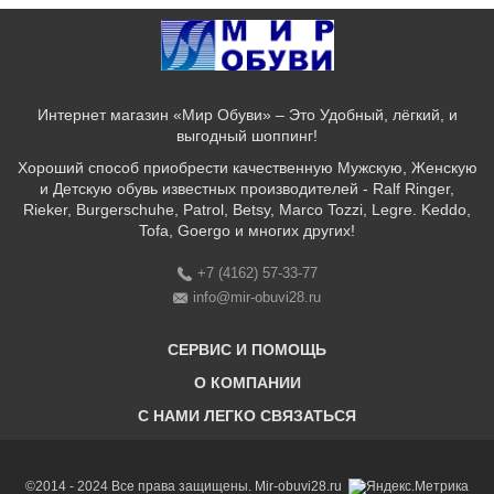
Интернет магазин «Мир Обуви» – Это Удобный, лёгкий, и
выгодный шоппинг!
Хороший способ приобрести качественную Мужскую, Женскую
и Детскую обувь известных производителей - Ralf Ringer,
Rieker, Burgerschuhe, Patrol, Betsy, Marco Tozzi, Legre. Keddo,
Tofa, Goergo и многих других!
+7 (4162) 57-33-77
info@mir-obuvi28.ru
СЕРВИС И ПОМОЩЬ
О КОМПАНИИ
C НАМИ ЛЕГКО СВЯЗАТЬСЯ
Бонусная программа
Оплата & Доставка & Обмен и возврат
О нас
Соответствие размеров
Бренды
©2014 - 2024 Все права защищены. Mir-obuvi28.ru