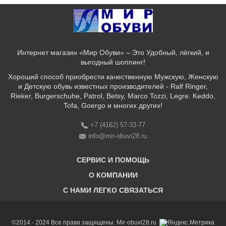
Интернет магазин «Мир Обуви» – Это Удобный, лёгкий, и
выгодный шоппинг!
Хороший способ приобрести качественную Мужскую, Женскую
и Детскую обувь известных производителей - Ralf Ringer,
Rieker, Burgerschuhe, Patrol, Betsy, Marco Tozzi, Legre. Keddo,
Tofa, Goergo и многих других!
+7 (4162) 57-33-77
info@mir-obuvi28.ru
СЕРВИС И ПОМОЩЬ
О КОМПАНИИ
C НАМИ ЛЕГКО СВЯЗАТЬСЯ
Бонусная программа
Оплата & Доставка & Обмен и возврат
О нас
Соответствие размеров
Бренды
©2014 - 2024 Все права защищены. Mir-obuvi28.ru