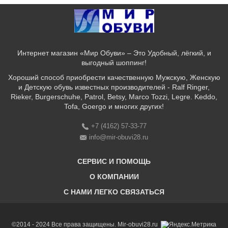
Интернет магазин «Мир Обуви» – Это Удобный, лёгкий, и
выгодный шоппинг!
Хороший способ приобрести качественную Мужскую, Женскую
и Детскую обувь известных производителей - Ralf Ringer,
Rieker, Burgerschuhe, Patrol, Betsy, Marco Tozzi, Legre. Keddo,
Tofa, Goergo и многих других!
+7 (4162) 57-33-77
info@mir-obuvi28.ru
СЕРВИС И ПОМОЩЬ
О КОМПАНИИ
C НАМИ ЛЕГКО СВЯЗАТЬСЯ
Бонусная программа
Оплата & Доставка & Обмен и возврат
О нас
Соответствие размеров
Бренды
©2014 - 2024 Все права защищены. Mir-obuvi28.ru