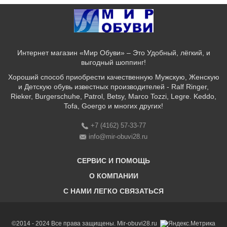
Интернет магазин «Мир Обуви» – Это Удобный, лёгкий, и
выгодный шоппинг!
Хороший способ приобрести качественную Мужскую, Женскую
и Детскую обувь известных производителей - Ralf Ringer,
Rieker, Burgerschuhe, Patrol, Betsy, Marco Tozzi, Legre. Keddo,
Tofa, Goergo и многих других!
+7 (4162) 57-33-77
info@mir-obuvi28.ru
СЕРВИС И ПОМОЩЬ
О КОМПАНИИ
C НАМИ ЛЕГКО СВЯЗАТЬСЯ
Бонусная программа
Оплата & Доставка & Обмен и возврат
О нас
Соответствие размеров
Бренды
©2014 - 2024 Все права защищены. Mir-obuvi28.ru