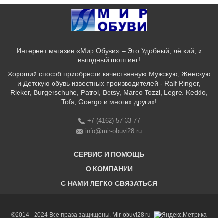
Интернет магазин «Мир Обуви» – Это Удобный, лёгкий, и
выгодный шоппинг!
Хороший способ приобрести качественную Мужскую, Женскую
и Детскую обувь известных производителей - Ralf Ringer,
Rieker, Burgerschuhe, Patrol, Betsy, Marco Tozzi, Legre. Keddo,
Tofa, Goergo и многих других!
+7 (4162) 57-33-77
info@mir-obuvi28.ru
СЕРВИС И ПОМОЩЬ
О КОМПАНИИ
C НАМИ ЛЕГКО СВЯЗАТЬСЯ
Бонусная программа
Оплата & Доставка & Обмен и возврат
О нас
Соответствие размеров
Бренды
©2014 - 2024 Все права защищены. Mir-obuvi28.ru